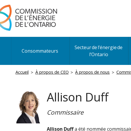
Aller
au
contenu
principal
Main
Secteur de l’énergie de
navigation
Consommateurs
l’Ontario
Fil
Accueil
À propos de CEO
À propos de nous
Commis
d'Ariane
Allison Duff
Commissaire
Allison Duff
a été nommée commissaire