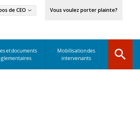
stry
pos de CEO
Vous voulez porter plainte?
u
es et documents
Mobilisation des
églementaires
intervenants