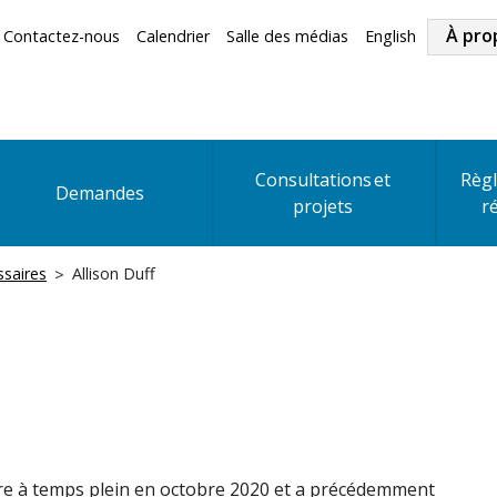
Indu
Secondary
À pro
Contactez-nous
Calendrier
Salle des médias
English
Men
Menu
Consultations et
Règl
Demandes
projets
r
saires
Allison Duff
 à temps plein en octobre 2020 et a précédemment